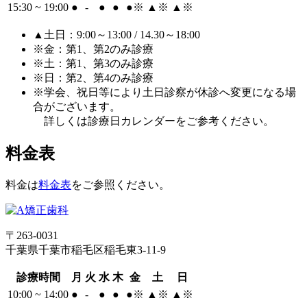
15:30 ~ 19:00
●
-
●
●
●
※
▲
※
▲
※
▲土日：9:00～13:00 / 14.30～18:00
※金：第1、第2のみ診療
※土：第1、第3のみ診療
※日：第2、第4のみ診療
※学会、祝日等により土日診察が休診へ変更になる場
合がございます。
詳しくは診療日カレンダーをご参考ください。
料金表
料金は
料金表
をご参照ください。
〒263-0031
千葉県千葉市稲毛区稲毛東3-11-9
診療時間
月
火
水
木
金
土
日
10:00 ~ 14:00
●
-
●
●
●
※
▲
※
▲
※