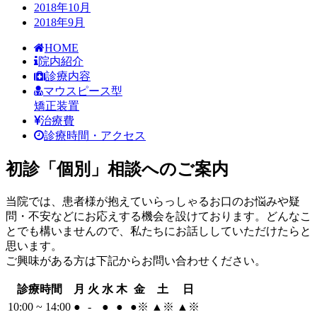
2018年10月
2018年9月
HOME
院内紹介
診療内容
マウスピース型
矯正装置
治療費
診療時間・アクセス
初診「個別」相談へのご案内
当院では、患者様が抱えていらっしゃるお口のお悩みや疑
問・不安などにお応えする機会を設けております。どんなこ
とでも構いませんので、私たちにお話ししていただけたらと
思います。
ご興味がある方は下記からお問い合わせください。
診療時間
月
火
水
木
金
土
日
10:00 ~ 14:00
●
-
●
●
●
※
▲
※
▲
※