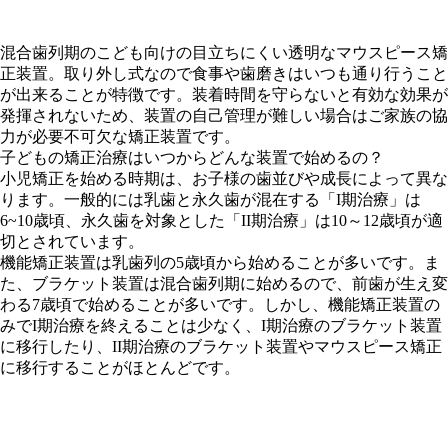
混合歯列期のこども向けの目立ちにくい透明なマウスピース矯
正装置。取り外し式なので食事や歯磨きはいつも通り行うこと
が出来ることが特徴です。装着時間を守らないと有効な効果が
発揮されないため、装置の自己管理が難しい場合はご家族の協
力が必要不可欠な矯正装置です。
子どもの矯正治療はいつからどんな装置で始めるの？
小児矯正を始める時期は、お子様の歯並びや成長によって異な
ります。一般的には乳歯と永久歯が混在する「I期治療」は
6~10歳頃、永久歯を対象とした「II期治療」は10～12歳頃が適
切とされています。
機能矯正装置は乳歯列の5歳頃から始めることが多いです。ま
た、ブラケット装置は混合歯列期に始めるので、前歯が生え変
わる7歳頃で始めることが多いです。しかし、機能矯正装置の
みでI期治療を終えることは少なく、I期治療のブラケット装置
に移行したり、II期治療のブラケット装置やマウスピース矯正
に移行することがほとんどです。