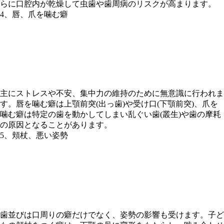
らに口腔内が乾燥して虫歯や歯周病のリスクが高まります。
4、唇、爪を噛む癖
主にストレスや不安、集中力の維持のために無意識に行われま
す。唇を噛む癖は上顎前突(出っ歯)や受け口(下顎前突)、爪を
噛む癖は特定の歯を動かしてしまい乱ぐい歯(叢生)や歯の摩耗
の原因となることがあります。
5、頬杖、悪い姿勢
歯並びは口周りの癖だけでなく、姿勢の影響も受けます。子ど