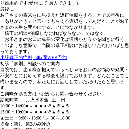
り効果的です(受付にて 購入できます)。
最後に
お子さまの将来をに見据えた矯正治療をすることで10年後に
「ありがとう」と言ってもらえる選択をしてあげることがお子
さまの人生を豊かにすることにつながります。
「矯正の相談=治療しなければならない」ではなく、
「お子さまのお口の成長の変化は適切かどうかを聞きに行く」
このような意識で、当院の矯正相談にお越しいただければと思
っております。
小児矯正の症例
24時間WEB予約
初診「個別」相談へのご案内
当院では、患者様が抱えていらっしゃるお口のお悩みや疑問・
不安などにお応えする機会を設けております。どんなことでも
構いませんので、私たちにお話ししていただけたらと思いま
す。
ご興味がある方は下記からお問い合わせください。
診療時間
月
火
水
木
金
土
日
10:00 ~ 14:00
●
-
●
●
●
※
▲
※
▲
※
15:30 ~ 19:00
●
-
●
●
●
※
▲
※
▲
※
▲土日：9:00～13:00 / 14.30～18:00
※金：第1、第2のみ診療