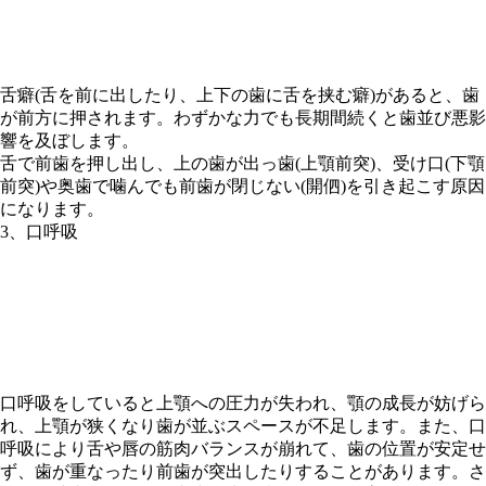
舌癖(舌を前に出したり、上下の歯に舌を挟む癖)があると、歯
が前方に押されます。わずかな力でも長期間続くと歯並び悪影
響を及ぼします。
舌で前歯を押し出し、上の歯が出っ歯(上顎前突)、受け口(下顎
前突)や奥歯で噛んでも前歯が閉じない(開伵)を引き起こす原因
になります。
3、口呼吸
口呼吸をしていると上顎への圧力が失われ、顎の成長が妨げら
れ、上顎が狭くなり歯が並ぶスペースが不足します。また、口
呼吸により舌や唇の筋肉バランスが崩れて、歯の位置が安定せ
ず、歯が重なったり前歯が突出したりすることがあります。さ