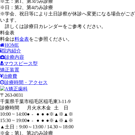
※土：第1、第3のみ診療
※日：第2、第4のみ診療
※学会、祝日等により土日診察が休診へ変更になる場合がござ
います。
詳しくは診療日カレンダーをご参考ください。
料金表
料金は
料金表
をご参照ください。
HOME
院内紹介
診療内容
マウスピース型
矯正装置
治療費
診療時間・アクセス
〒263-0031
千葉県千葉市稲毛区稲毛東3-11-9
診療時間
月
火
水
木
金
土
日
10:00 ~ 14:00
●
-
●
●
●
※
▲
※
▲
※
15:30 ~ 19:00
●
-
●
●
●
※
▲
※
▲
※
▲土日：9:00～13:00 / 14.30～18:00
※金：第1、第2のみ診療