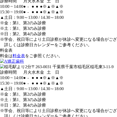
診療時間
月
火
水
木
金
土
日
10:00 ~ 14:00
●
-
●
●
●
※
▲
※
▲
※
15:30 ~ 19:00
●
-
●
●
●
※
▲
※
▲
※
▲土日：9:00～13:00 / 14.30～18:00
※金：第1、第2のみ診療
※土：第1、第3のみ診療
※日：第2、第4のみ診療
※学会、祝日等により土日診察が休診へ変更になる場合がござ
詳しくは診療日カレンダーをご参考ください。
料金表
料金は
料金表
をご参照ください。
〒263-0031 千葉県千葉市稲毛区稲毛東3-11-9
診療時間
月
火
水
木
金
土
日
10:00 ~ 14:00
●
-
●
●
●
※
▲
※
▲
※
15:30 ~ 19:00
●
-
●
●
●
※
▲
※
▲
※
▲土日：9:00～13:00 / 14.30～18:00
※金：第1、第2のみ診療
※土：第1、第3のみ診療
※日：第2、第4のみ診療
※学会、祝日等により土日診察が休診へ変更になる場合がござ
詳しくは診療日カレンダーをご参考ください。