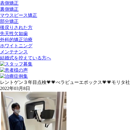
表側矯正
裏側矯正
マウスピース矯正
部分矯正
後戻りされた方
先天性欠如歯
外科的矯正治療
ホワイトニング
メンテナンス
結婚式を控えている方へ
レントゲン３年目点検💗💗べラビューエポックス💗💗モリタ社
2022年03月8日