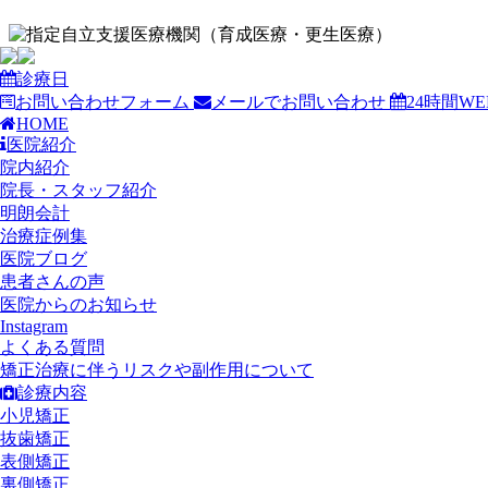
診療日
お問い合わせフォーム
メールでお問い合わせ
24時間W
HOME
医院紹介
院内紹介
院長・スタッフ紹介
明朗会計
治療症例集
医院ブログ
患者さんの声
医院からのお知らせ
Instagram
よくある質問
矯正治療に伴うリスクや副作用について
診療内容
小児矯正
抜歯矯正
表側矯正
裏側矯正