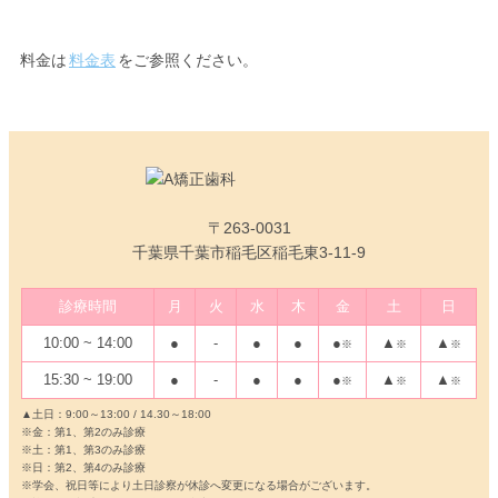
料金表
料金は
料金表
をご参照ください。
〒263-0031
千葉県千葉市稲毛区稲毛東3-11-9
診療時間
月
火
水
木
金
土
日
10:00 ~ 14:00
●
-
●
●
●
▲
▲
※
※
※
15:30 ~ 19:00
●
-
●
●
●
▲
▲
※
※
※
▲土日：9:00～13:00 / 14.30～18:00
※金：第1、第2のみ診療
※土：第1、第3のみ診療
※日：第2、第4のみ診療
※学会、祝日等により土日診察が休診へ変更になる場合がございます。