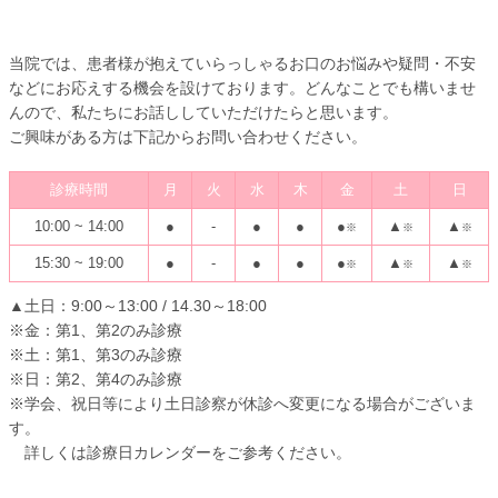
初診「個別」相談へのご案内
当院では、患者様が抱えていらっしゃるお口のお悩みや疑問・不安
などにお応えする機会を設けております。どんなことでも構いませ
んので、私たちにお話ししていただけたらと思います。
ご興味がある方は下記からお問い合わせください。
診療時間
月
火
水
木
金
土
日
10:00 ~ 14:00
●
-
●
●
●
▲
▲
※
※
※
15:30 ~ 19:00
●
-
●
●
●
▲
▲
※
※
※
▲土日：9:00～13:00 / 14.30～18:00
※金：第1、第2のみ診療
※土：第1、第3のみ診療
※日：第2、第4のみ診療
※学会、祝日等により土日診察が休診へ変更になる場合がございま
す。
詳しくは診療日カレンダーをご参考ください。