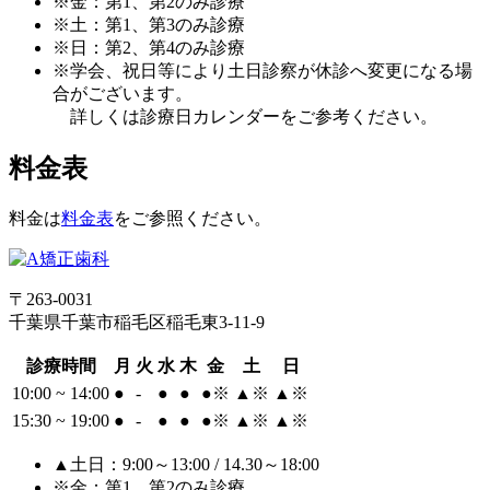
※金：第1、第2のみ診療
※土：第1、第3のみ診療
※日：第2、第4のみ診療
※学会、祝日等により土日診察が休診へ変更になる場
合がございます。
詳しくは診療日カレンダーをご参考ください。
料金表
料金は
料金表
をご参照ください。
〒263-0031
千葉県千葉市稲毛区稲毛東3-11-9
診療時間
月
火
水
木
金
土
日
10:00 ~ 14:00
●
-
●
●
●
※
▲
※
▲
※
15:30 ~ 19:00
●
-
●
●
●
※
▲
※
▲
※
▲土日：9:00～13:00 / 14.30～18:00
※金：第1、第2のみ診療