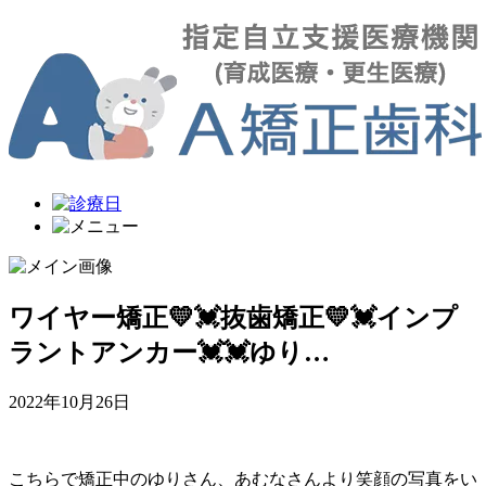
ワイヤー矯正💛💓抜歯矯正💛💓インプ
ラントアンカー💓💓ゆり…
2022年10月26日
こちらで矯正中のゆりさん、あむなさんより笑顔の写真をい