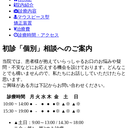
院内紹介
診療内容
マウスピース型
矯正装置
治療費
診療時間・アクセス
初診「個別」相談へのご案内
当院では、患者様が抱えていらっしゃるお口のお悩みや疑
問・不安などにお応えする機会を設けております。どんなこ
とでも構いませんので、私たちにお話ししていただけたらと
思います。
ご興味がある方は下記からお問い合わせください。
診療時間
月
火
水
木
金
土
日
10:00 ~ 14:00
●
-
●
●
●
※
▲
※
▲
※
15:30 ~ 19:00
●
-
●
●
●
※
▲
※
▲
※
▲土日：9:00～13:00 / 14.30～18:00