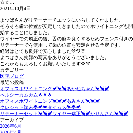
☆☆…
2021年10月4日
よつばさんがリテーナーチエックにいらしてくれました。
そろそろ歯の位置が安定してきましたのでホワイトニングも開
始することにしました。
ワイヤーでの矯正の後、舌の癖を良くするためフェンス付きの
リテーナーでを使用して歯の位置を安定させる予定です。
経過はとても良好で安心しました💛💛💛
よつばさん笑顔の写真をありがとうございました。
これからもよろしくお願いいたします💛💛
カテゴリー
医院ブログ
最近の投稿
オフィスホワイトニング💓💓💓あかねちゃん💓💓💓
ヘルシーカムカム🌟🌟🌟
オフィスホワイトニング💓💓💓あみさん💓💓💓
クレジット端末🌟🌟🌟タイムス🌟🌟🌟
リテーナーセット💓💓💓ワイヤー矯正💓💓かりんさん💓💓💓
アーカイブ
2026年6月
2026年4月