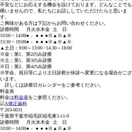
不安などにお応えする機会を設けております。どんなことでも
構いませんので、私たちにお話ししていただけたらと思いま
す。
ご興味がある方は下記からお問い合わせください。
診療時間
月
火
水
木
金
土
日
10:00 ~ 14:00
●
-
●
●
●
※
▲
※
▲
※
15:30 ~ 19:00
●
-
●
●
●
※
▲
※
▲
※
▲土日：9:00～13:00 / 14.30～18:00
※金：第1、第2のみ診療
※土：第1、第3のみ診療
※日：第2、第4のみ診療
※学会、祝日等により土日診察が休診へ変更になる場合がござ
います。
詳しくは診療日カレンダーをご参考ください。
料金表
料金は
料金表
をご参照ください。
〒263-0031
千葉県千葉市稲毛区稲毛東3-11-9
診療時間
月
火
水
木
金
土
日
10:00 ~ 14:00
●
-
●
●
●
※
▲
※
▲
※