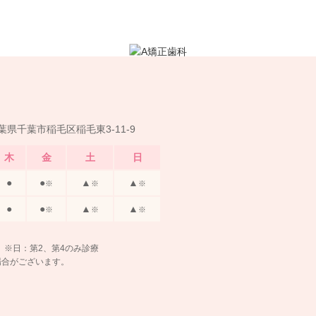
 千葉県千葉市稲毛区稲毛東3-11-9
木
金
土
日
●
●
▲
▲
※
※
※
●
●
▲
▲
※
※
※
※日：第2、第4のみ診療
場合がございます。