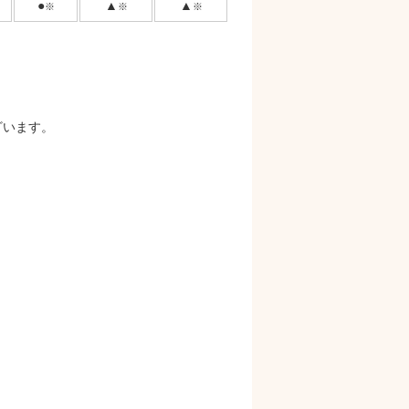
●
▲
▲
※
※
※
ざいます。