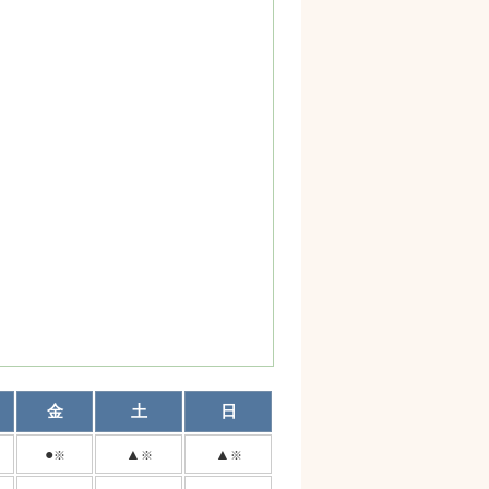
金
土
日
●
▲
▲
※
※
※