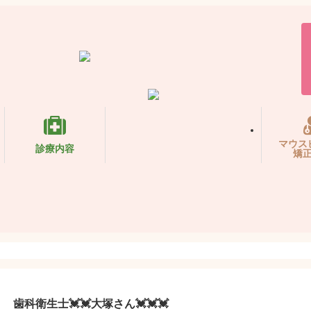
マウス
診療内容
矯
歯科衛生士💓💓大塚さん💓💓💓