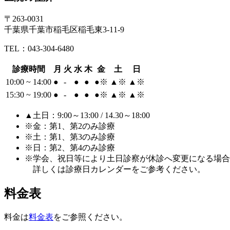
〒263-0031
千葉県千葉市稲毛区稲毛東3-11-9
TEL：043-304-6480
診療時間
月
火
水
木
金
土
日
10:00 ~ 14:00
●
-
●
●
●
※
▲
※
▲
※
15:30 ~ 19:00
●
-
●
●
●
※
▲
※
▲
※
▲土日：9:00～13:00 / 14.30～18:00
※金：第1、第2のみ診療
※土：第1、第3のみ診療
※日：第2、第4のみ診療
※学会、祝日等により土日診察が休診へ変更になる場合
詳しくは診療日カレンダーをご参考ください。
料金表
料金は
料金表
をご参照ください。