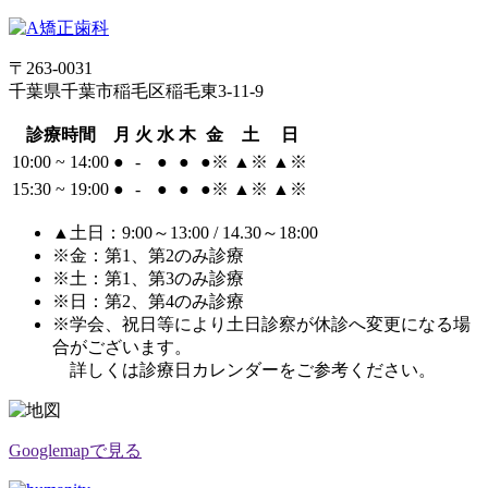
〒263-0031
千葉県千葉市稲毛区稲毛東3-11-9
診療時間
月
火
水
木
金
土
日
10:00 ~ 14:00
●
-
●
●
●
※
▲
※
▲
※
15:30 ~ 19:00
●
-
●
●
●
※
▲
※
▲
※
▲土日：9:00～13:00 / 14.30～18:00
※金：第1、第2のみ診療
※土：第1、第3のみ診療
※日：第2、第4のみ診療
※学会、祝日等により土日診察が休診へ変更になる場
合がございます。
詳しくは診療日カレンダーをご参考ください。
Googlemapで見る