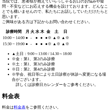
当院では、患者様が抱えていらっしゃるお口のお悩みや疑
問・不安などにお応えする機会を設けております。どんなこ
とでも構いませんので、私たちにお話ししていただけたらと
思います。
ご興味がある方は下記からお問い合わせください。
診療時間
月
火
水
木
金
土
日
10:00 ~ 14:00
●
-
●
●
●
※
▲
※
▲
※
15:30 ~ 19:00
●
-
●
●
●
※
▲
※
▲
※
▲土日：9:00～13:00 / 14.30～18:00
※金：第1、第2のみ診療
※土：第1、第3のみ診療
※日：第2、第4のみ診療
※学会、祝日等により土日診察が休診へ変更になる場
合がございます。
詳しくは診療日カレンダーをご参考ください。
料金表
料金は
料金表
をご参照ください。