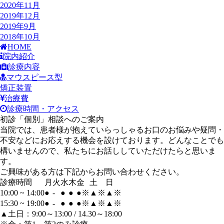
2020年11月
2019年12月
2019年9月
2018年10月
HOME
院内紹介
診療内容
マウスピース型
矯正装置
治療費
診療時間・アクセス
初診「個別」相談へのご案内
当院では、患者様が抱えていらっしゃるお口のお悩みや疑問・
不安などにお応えする機会を設けております。どんなことでも
構いませんので、私たちにお話ししていただけたらと思いま
す。
ご興味がある方は下記からお問い合わせください。
診療時間
月
火
水
木
金
土
日
10:00 ~ 14:00
●
-
●
●
●
※
▲
※
▲
※
15:30 ~ 19:00
●
-
●
●
●
※
▲
※
▲
※
▲土日：9:00～13:00 / 14.30～18:00