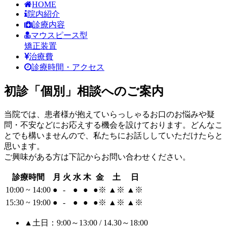
HOME
院内紹介
診療内容
マウスピース型
矯正装置
治療費
診療時間・アクセス
初診「個別」相談へのご案内
当院では、患者様が抱えていらっしゃるお口のお悩みや疑
問・不安などにお応えする機会を設けております。どんなこ
とでも構いませんので、私たちにお話ししていただけたらと
思います。
ご興味がある方は下記からお問い合わせください。
診療時間
月
火
水
木
金
土
日
10:00 ~ 14:00
●
-
●
●
●
※
▲
※
▲
※
15:30 ~ 19:00
●
-
●
●
●
※
▲
※
▲
※
▲土日：9:00～13:00 / 14.30～18:00