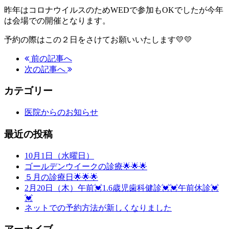
昨年はコロナウイルスのためWEDで参加もOKでしたが今年
は会場での開催となります。
予約の際はこの２日をさけてお願いいたします💛💛
前の記事へ
次の記事へ
カテゴリー
医院からのお知らせ
最近の投稿
10月1日（水曜日）
ゴールデンウイークの診療🌟🌟🌟
５月の診療日🌟🌟🌟
2月20日（木）午前💓1.6歳児歯科健診💓💓午前休診💓
💓
ネットでの予約方法が新しくなりました