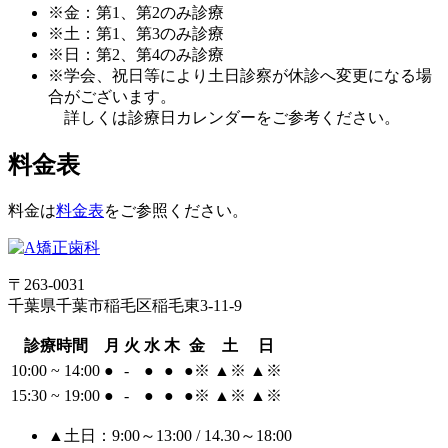
※金：第1、第2のみ診療
※土：第1、第3のみ診療
※日：第2、第4のみ診療
※学会、祝日等により土日診察が休診へ変更になる場
合がございます。
詳しくは診療日カレンダーをご参考ください。
料金表
料金は
料金表
をご参照ください。
〒263-0031
千葉県千葉市稲毛区稲毛東3-11-9
診療時間
月
火
水
木
金
土
日
10:00 ~ 14:00
●
-
●
●
●
※
▲
※
▲
※
15:30 ~ 19:00
●
-
●
●
●
※
▲
※
▲
※
▲土日：9:00～13:00 / 14.30～18:00